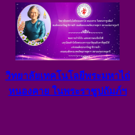
วิทยาลัยเทคโนโลยีพระมหาไถ่
หนองคาย ในพระราชูปถัมภ์ฯ